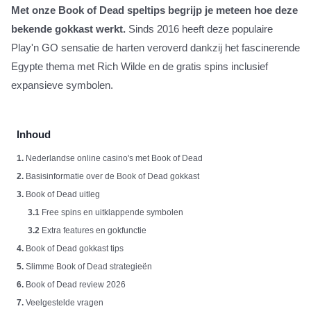
Met onze Book of Dead speltips begrijp je meteen hoe deze
bekende gokkast werkt.
Sinds 2016 heeft deze populaire
Play'n GO sensatie de harten veroverd dankzij het fascinerende
Egypte thema met Rich Wilde en de gratis spins inclusief
expansieve symbolen.
Inhoud
1.
Nederlandse online casino's met Book of Dead
2.
Basisinformatie over de Book of Dead gokkast
3.
Book of Dead uitleg
3.1
Free spins en uitklappende symbolen
3.2
Extra features en gokfunctie
4.
Book of Dead gokkast tips
5.
Slimme Book of Dead strategieën
6.
Book of Dead review 2026
7.
Veelgestelde vragen