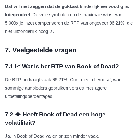
Dat wil niet zeggen dat de gokkast kinderlijk eenvoudig is.
Integendeel.
De vele symbolen en de maximale winst van
5.000x je inzet compenseren de RTP van ongeveer 96,21%, die
niet uitzonderlijk hoog is.
7.
Veelgestelde vragen
7.1
📈 Wat is het RTP van Book of Dead?
De RTP bedraagt vaak 96,21%. Controleer dit vooraf, want
sommige aanbieders gebruiken versies met lagere
uitbetalingspercentages.
7.2
⬆️ Heeft Book of Dead een hoge
volatiliteit?
Ja, in Book of Dead vallen prijzen minder vaak.