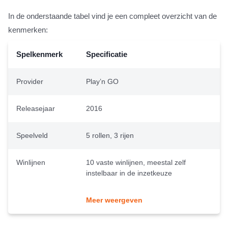
In de onderstaande tabel vind je een compleet overzicht van de
kenmerken:
Spelkenmerk
Specificatie
Provider
Play’n GO
Releasejaar
2016
Speelveld
5 rollen, 3 rijen
Winlijnen
10 vaste winlijnen, meestal zelf
instelbaar in de inzetkeuze
Inzet
Thema
Speciaal symbool
Bonusronde
Extra feature
Maximale winst
Volatiliteit
RTP
Jackpot
Speelwijze
Mobiel
Beschikbaarheid
Vaak vanaf € 0,10 per spin
Egyptisch avontuur met Rich Wilde
Het
10 free spins met een extra uitbreidend symbool
Gamble functie na een winnende spin
Tot ongeveer 5.000x de inzetlijn
Hoog
Meestal rond 96,21%
Geen progressieve jackpot
Klassieke videoslot met snelle, duidelijke gameplay
Volledig speelbaar op mobiel en tablet
Te vinden bij veel legale online casino’s met KSA-vergunning en vaak ook als demo
Book
werkt als Wild en Scatter
Meer weergeven