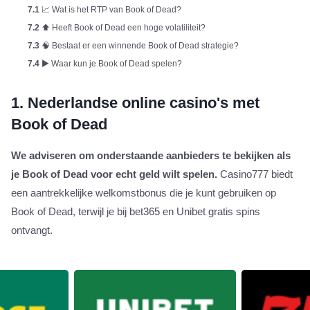
7.1
📈 Wat is het RTP van Book of Dead?
7.2
⬆️ Heeft Book of Dead een hoge volatiliteit?
7.3
🧠 Bestaat er een winnende Book of Dead strategie?
7.4
▶️ Waar kun je Book of Dead spelen?
1.
Nederlandse online casino's met
Book of Dead
We adviseren om onderstaande aanbieders te bekijken als
je Book of Dead voor echt geld wilt spelen.
Casino777 biedt
een aantrekkelijke welkomstbonus die je kunt gebruiken op
Book of Dead, terwijl je bij bet365 en Unibet gratis spins
ontvangt.