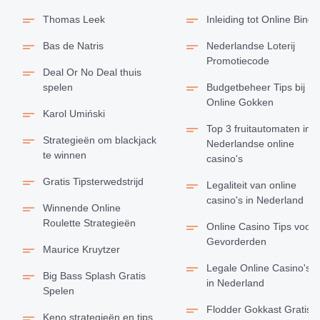
Thomas Leek
Inleiding tot Online Bingo
Bas de Natris
Nederlandse Loterij
Promotiecode
Deal Or No Deal thuis
spelen
Budgetbeheer Tips bij
Online Gokken
Karol Umiński
Top 3 fruitautomaten in
Strategieën om blackjack
Nederlandse online
te winnen
casino's
Gratis Tipsterwedstrijd
Legaliteit van online
casino's in Nederland
Winnende Online
Roulette Strategieën
Online Casino Tips voor
Gevorderden
Maurice Kruytzer
Legale Online Casino's
Big Bass Splash Gratis
in Nederland
Spelen
Flodder Gokkast Gratis
Keno strategieën en tips