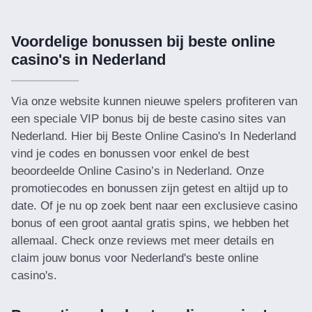
Voordelige bonussen bij beste online
casino's in Nederland
Via onze website kunnen nieuwe spelers profiteren van
een speciale VIP bonus bij de beste casino sites van
Nederland. Hier bij Beste Online Casino's In Nederland
vind je codes en bonussen voor enkel de best
beoordeelde Online Casino’s in Nederland. Onze
promotiecodes en bonussen zijn getest en altijd up to
date. Of je nu op zoek bent naar een exclusieve casino
bonus of een groot aantal gratis spins, we hebben het
allemaal. Check onze reviews met meer details en
claim jouw bonus voor Nederland's beste online
casino's.