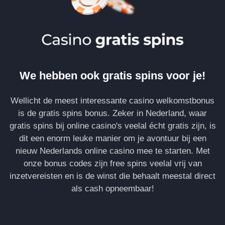
We hebben ook gratis spins voor je!
Wellicht de meest interessante casino welkomstbonus
is de gratis spins bonus. Zeker in Nederland, waar
gratis spins bij online casino's veelal écht gratis zijn, is
dit een enorm leuke manier om je avontuur bij een
nieuw Nederlands online casino mee te starten. Met
onze bonus codes zijn free spins veelal vrij van
inzetvereisten en is de winst die behaalt meestal direct
als cash opneembaar!