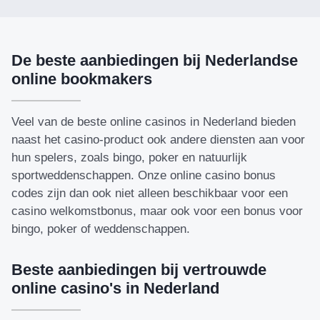
De beste aanbiedingen bij Nederlandse
online bookmakers
Veel van de beste online casinos in Nederland bieden
naast het casino-product ook andere diensten aan voor
hun spelers, zoals bingo, poker en natuurlijk
sportweddenschappen. Onze online casino bonus
codes zijn dan ook niet alleen beschikbaar voor een
casino welkomstbonus, maar ook voor een bonus voor
bingo, poker of weddenschappen.
Beste aanbiedingen bij vertrouwde
online casino's in Nederland