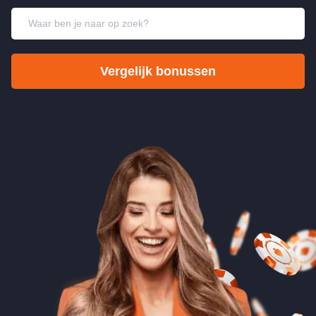
Vergelijk bonussen