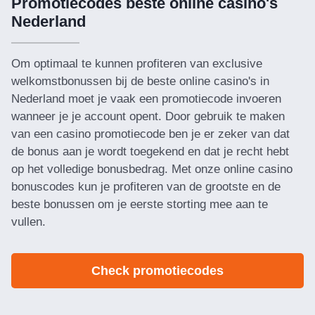
Promotiecodes beste online casino's
Nederland
Om optimaal te kunnen profiteren van exclusive
welkomstbonussen bij de beste online casino's in
Nederland moet je vaak een promotiecode invoeren
wanneer je je account opent. Door gebruik te maken
van een casino promotiecode ben je er zeker van dat
de bonus aan je wordt toegekend en dat je recht hebt
op het volledige bonusbedrag. Met onze online casino
bonuscodes kun je profiteren van de grootste en de
beste bonussen om je eerste storting mee aan te
vullen.
Check promotiecodes