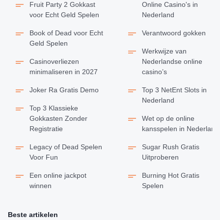
Fruit Party 2 Gokkast
Online Casino's in
voor Echt Geld Spelen
Nederland
Book of Dead voor Echt
Verantwoord gokken
Geld Spelen
Werkwijze van
Casinoverliezen
Nederlandse online
minimaliseren in 2027
casino’s
Joker Ra Gratis Demo
Top 3 NetEnt Slots in
Nederland
Top 3 Klassieke
Gokkasten Zonder
Wet op de online
Registratie
kansspelen in Nederland
Legacy of Dead Spelen
Sugar Rush Gratis
Voor Fun
Uitproberen
Een online jackpot
Burning Hot Gratis
winnen
Spelen
Beste artikelen