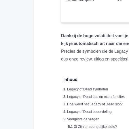
Minimale inzet
Maximale inzet
Volatiliteit
Releasedatum
RTP
Maximale winst
Bonusfuncties
€ 0,01
€ 100
Hoog
2019
96,58
Tot 5.
Gratis
Dankzij de hoge volatiliteit voel je
kijk je automatisch uit naar die e
Precies de symbolen die de Legacy 
dus onze review, uitleg en speeltips!
Inhoud
1.
Legacy of Dead symbolen
2.
Legacy of Dead tips en extra functies
3.
Hoe werkt het Legacy of Dead slot?
4.
Legacy of Dead beoordeling
5.
Veelgestelde vragen
5.1
🎰 Zijn er soortgelijke slots?