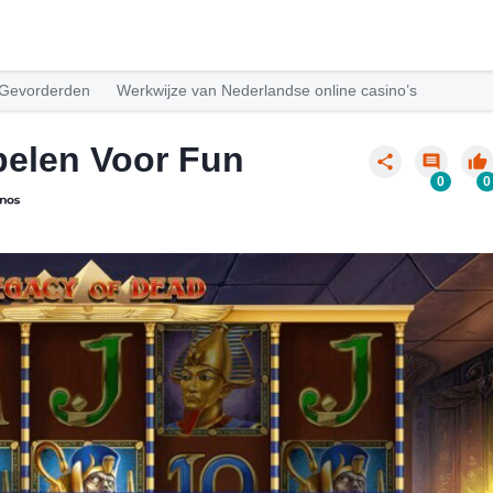
r Gevorderden
Werkwijze van Nederlandse online casino’s
pelen Voor Fun
0
0