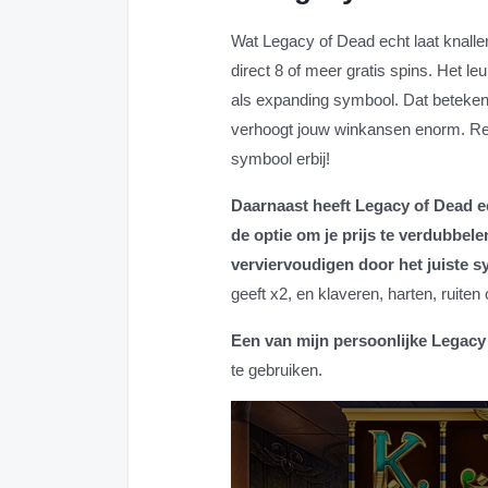
Wat Legacy of Dead echt laat knallen
direct 8 of meer gratis spins. Het le
als expanding symbool. Dat beteken
verhoogt jouw winkansen enorm. Retr
symbool erbij!
Daarnaast heeft Legacy of Dead ee
de optie om je prijs te verdubbele
verviervoudigen door het juiste s
geeft x2, en klaveren, harten, ruiten
Een van mijn persoonlijke Legacy 
te gebruiken.