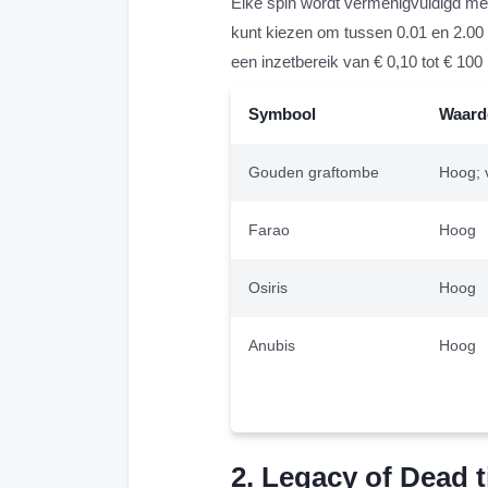
Elke spin wordt vermenigvuldigd met 
kunt kiezen om tussen 0.01 en 2.00 p
een inzetbereik van € 0,10 tot € 100 
Symbool
Waard
Gouden graftombe
Hoog; v
Farao
Hoog
Osiris
Hoog
Anubis
Hoog
A
K
Q
J
10
Laag
Laag
Laag
Laag
Laag
2.
Legacy of Dead t