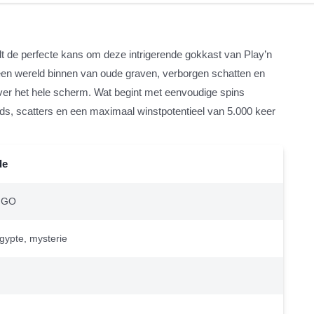
t de perfecte kans om deze intrigerende gokkast van Play’n
en wereld binnen van oude graven, verborgen schatten en
over het hele scherm. Wat begint met eenvoudige spins
ilds, scatters en een maximaal winstpotentieel van 5.000 keer
de
n GO
ypte, mysterie