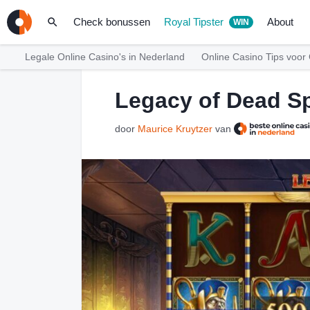
Check bonussen
Royal Tipster
About
WIN
Legale Online Casino's in Nederland
Online Casino Tips voo
Legacy of Dead S
door
Maurice Kruytzer
van