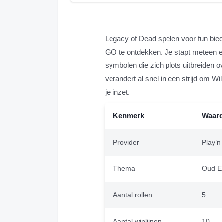
Legacy of Dead spelen voor fun bied
GO te ontdekken. Je stapt meteen e
symbolen die zich plots uitbreiden 
verandert al snel in een strijd om W
je inzet.
Kenmerk
Waar
Provider
Play’
Thema
Oud Eg
Aantal rollen
5
Aantal winlijnen
10