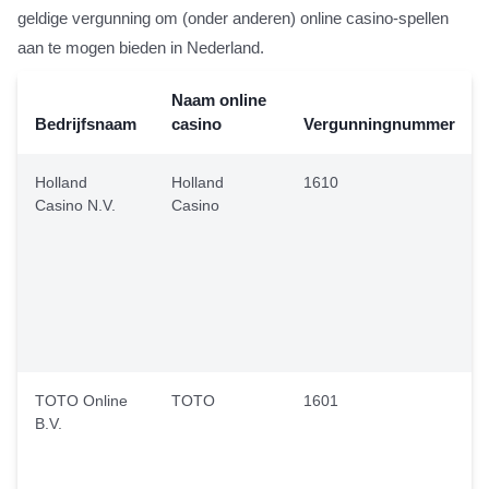
geldige vergunning om (onder anderen) online casino-spellen
aan te mogen bieden in Nederland.
Naam online
Bedrijfsnaam
casino
Vergunningnummer
Holland
Holland
1610
Casino N.V.
Casino
TOTO Online
TOTO
1601
B.V.