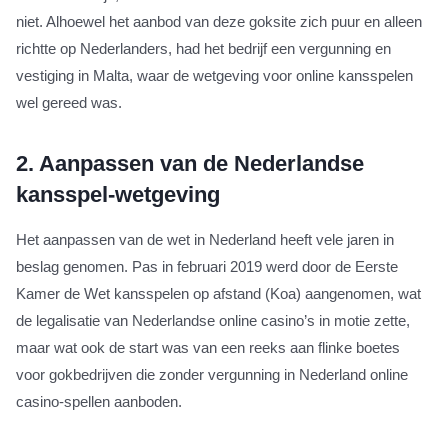
niet. Alhoewel het aanbod van deze goksite zich puur en alleen
richtte op Nederlanders, had het bedrijf een vergunning en
vestiging in Malta, waar de wetgeving voor online kansspelen
wel gereed was.
2.
Aanpassen van de Nederlandse
kansspel-wetgeving
Het aanpassen van de wet in Nederland heeft vele jaren in
beslag genomen. Pas in februari 2019 werd door de Eerste
Kamer de Wet kansspelen op afstand (Koa) aangenomen, wat
de legalisatie van Nederlandse online casino’s in motie zette,
maar wat ook de start was van een reeks aan flinke boetes
voor gokbedrijven die zonder vergunning in Nederland online
casino-spellen aanboden.