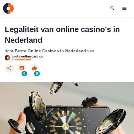
Legaliteit van online casino's in
Nederland
door
Beste Online Casinos in Nederland
van
0
0