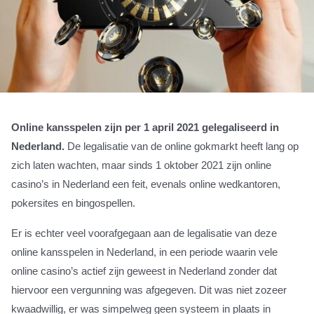
Online kansspelen zijn per 1 april 2021 gelegaliseerd in
Nederland.
De legalisatie van de online gokmarkt heeft lang op
zich laten wachten, maar sinds 1 oktober 2021 zijn online
casino’s in Nederland een feit, evenals online wedkantoren,
pokersites en bingospellen.
Er is echter veel voorafgegaan aan de legalisatie van deze
online kansspelen in Nederland, in een periode waarin vele
online casino’s actief zijn geweest in Nederland zonder dat
hiervoor een vergunning was afgegeven. Dit was niet zozeer
kwaadwillig, er was simpelweg geen systeem in plaats in