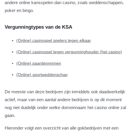
andere online kansspelen dan casino, zoals weddenschappen,
poker en bingo.
Vergunningtypes van de KSA
(Online) casinospel spelers tegen elkaar
(Online) casinospel tegen vergunninghouder (het casino)
(Online) paardenrennen
(Online) sportweddenschap
De meeste van deze bedrijven zijn inmiddels ook daadwerkelijk
actief, maar van een aantal andere bedrijven is op dit moment
nog niet duidelijk onder welke domeinnaam het casino online zal
gaan.
Hieronder volgt een overzicht van alle gokbedrijven met een