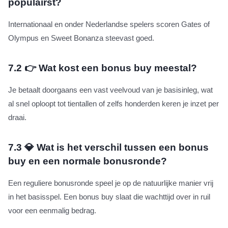
populairst?
Internationaal en onder Nederlandse spelers scoren Gates of
Olympus en Sweet Bonanza steevast goed.
7.2
👉 Wat kost een bonus buy meestal?
Je betaalt doorgaans een vast veelvoud van je basisinleg, wat
al snel oploopt tot tientallen of zelfs honderden keren je inzet per
draai.
7.3
💎 Wat is het verschil tussen een bonus
buy en een normale bonusronde?
Een reguliere bonusronde speel je op de natuurlijke manier vrij
in het basisspel. Een bonus buy slaat die wachttijd over in ruil
voor een eenmalig bedrag.