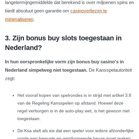
langetermijngemiddelde dat berekend is over miljoenen spins en
biedt absoluut geen garantie om
casinoverliezen te
minimaliseren
.
3.
Zijn bonus buy slots toegestaan in
Nederland?
In hun oorspronkelijke vorm zijn bonus buy casino's in
Nederland simpelweg niet toegestaan.
De Kansspelautoriteit
zegt:
Het vooraf kopen van spelrondes is in strijd met artikel 3.8
van de Regeling Kansspelen op afstand. Hoewel deze
regel verborgen is in de auto-play wet, is het gewoon niet
toegestaan.
De Ksa stelt als eis dat een speler voor iedere afzonderlijke
ronde een bewuste en geïnformeerde keuze moet maken.