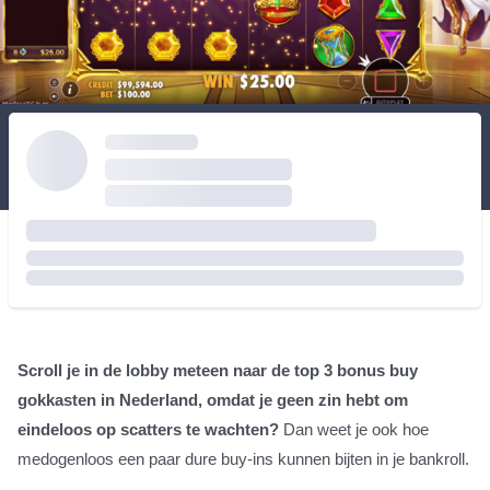
Scroll je in de lobby meteen naar de top 3 bonus buy
gokkasten in Nederland, omdat je geen zin hebt om
eindeloos op scatters te wachten?
Dan weet je ook hoe
medogenloos een paar dure buy-ins kunnen bijten in je bankroll.