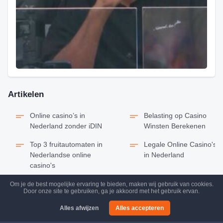
Artikelen
Online casino’s in
Belasting op Casino
Nederland zonder iDIN
Winsten Berekenen
Top 3 fruitautomaten in
Legale Online Casino's
Nederlandse online
in Nederland
casino's
Om je de best mogelijke ervaring te bieden, maken wij gebruik van cookies.
Door onze site te gebruiken, ga je akkoord met het gebruik ervan.
Alles afwijzen
Alles accepteren