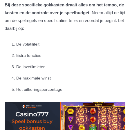
Bij deze specifieke gokkasten draait alles om het tempo, de
kosten en de controle over je speelbudget.
Neem altijd de tijd
om de spelregels en specificaties te lezen voordat je begint. Let
daarbij op:
De volatiliteit
Extra functies
De inzetlimieten
De maximale winst
Het uitkeringspercentage