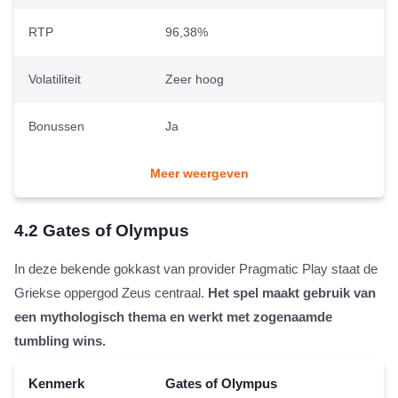
RTP
96,38%
Volatiliteit
Zeer hoog
Bonussen
Ja
Max win
Beste symboolcombinatie
Voor wie bestemd?
Beste speelstijl
12.500x
Het sterkste scenario zit in wild reels, multipliers en bonusfeatures, niet in één simpel basissymbool
Ervaren spelers
Speel alleen met een klein budget per spin en een spijkerharde stopgrens
Meer weergeven
4.2
Gates of Olympus
In deze bekende gokkast van provider Pragmatic Play staat de
Griekse oppergod Zeus centraal.
Het spel maakt gebruik van
een mythologisch thema en werkt met zogenaamde
tumbling wins.
Kenmerk
Gates of Olympus