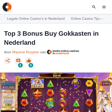
Legale Online Casino's in Nederland
Online Casino Tips voor 
Top 3 Bonus Buy Gokkasten in
Nederland
door
Maurice Kruytzer
van
2
0