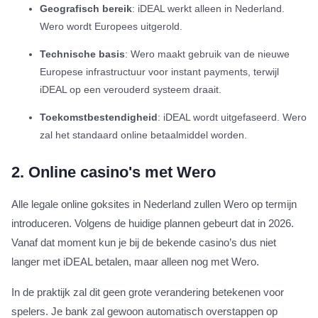
Geografisch bereik
: iDEAL werkt alleen in Nederland.
Wero wordt Europees uitgerold.
Technische basis
: Wero maakt gebruik van de nieuwe
Europese infrastructuur voor instant payments, terwijl
iDEAL op een verouderd systeem draait.
Toekomstbestendigheid
: iDEAL wordt uitgefaseerd. Wero
zal het standaard online betaalmiddel worden.
2.
Online casino's met Wero
Alle legale online goksites in Nederland zullen Wero op termijn
introduceren. Volgens de huidige plannen gebeurt dat in 2026.
Vanaf dat moment kun je bij de bekende casino’s dus niet
langer met iDEAL betalen, maar alleen nog met Wero.
In de praktijk zal dit geen grote verandering betekenen voor
spelers. Je bank zal gewoon automatisch overstappen op