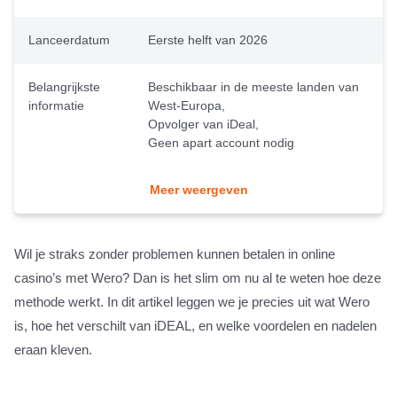
Lanceerdatum
Eerste helft van 2026
Belangrijkste
Beschikbaar in de meeste landen van
informatie
West-Europa,
Opvolger van iDeal,
Geen apart account nodig
Voordelen
Nadelen
Gratis gebruik,
Directe transacties zonder wachttijd,
Directe verbinding met de bankrekening
Nog niet algemeen erkend als betrouwbaar,
Nog in ontwikkeling, er kunnen technische problemen optreden
Meer weergeven
Wil je straks zonder problemen kunnen betalen in online
casino’s met Wero? Dan is het slim om nu al te weten hoe deze
methode werkt. In dit artikel leggen we je precies uit wat Wero
is, hoe het verschilt van iDEAL, en welke voordelen en nadelen
eraan kleven.