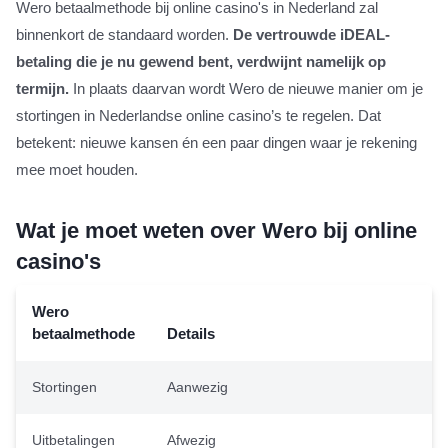
Wero betaalmethode bij online casino's in Nederland zal
binnenkort de standaard worden.
De vertrouwde iDEAL-
betaling die je nu gewend bent, verdwijnt namelijk op
termijn.
In plaats daarvan wordt Wero de nieuwe manier om je
stortingen in Nederlandse online casino’s te regelen. Dat
betekent: nieuwe kansen én een paar dingen waar je rekening
mee moet houden.
Wat je moet weten over Wero bij online
casino's
Wero
betaalmethode
Details
Stortingen
Aanwezig
Uitbetalingen
Afwezig