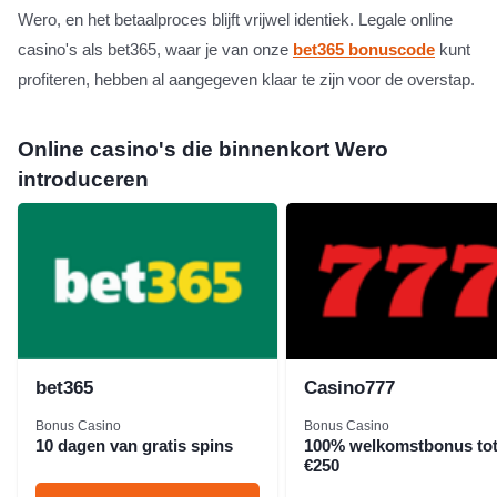
Wero, en het betaalproces blijft vrijwel identiek. Legale online
casino's als bet365, waar je van onze
bet365 bonuscode
kunt
profiteren, hebben al aangegeven klaar te zijn voor de overstap.
Online casino's die binnenkort Wero
introduceren
bet365
Casino777
Bonus Casino
Bonus Casino
10 dagen van gratis spins
100% welkomstbonus to
€250