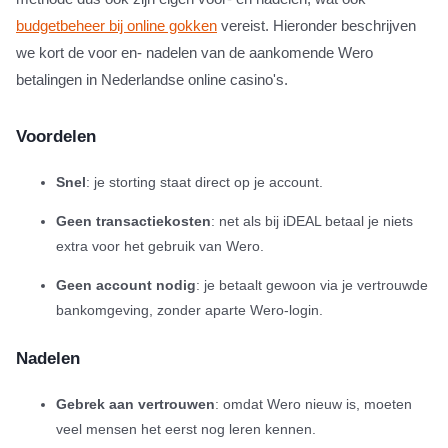
budgetbeheer bij online gokken
vereist. Hieronder beschrijven
we kort de voor en- nadelen van de aankomende Wero
betalingen in Nederlandse online casino's.
Voordelen
Snel
: je storting staat direct op je account.
Geen transactiekosten
: net als bij iDEAL betaal je niets
extra voor het gebruik van Wero.
Geen account nodig
: je betaalt gewoon via je vertrouwde
bankomgeving, zonder aparte Wero-login.
Nadelen
Gebrek aan vertrouwen
: omdat Wero nieuw is, moeten
veel mensen het eerst nog leren kennen.